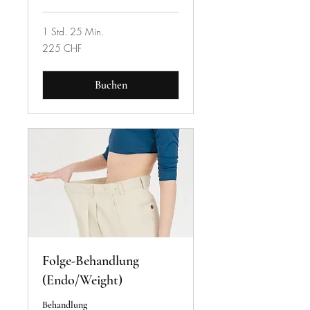
1 Std. 25 Min.
225
225 CHF
Schweizer
Franken
Buchen
Folge-Behandlung
(Endo/Weight)
Behandlung