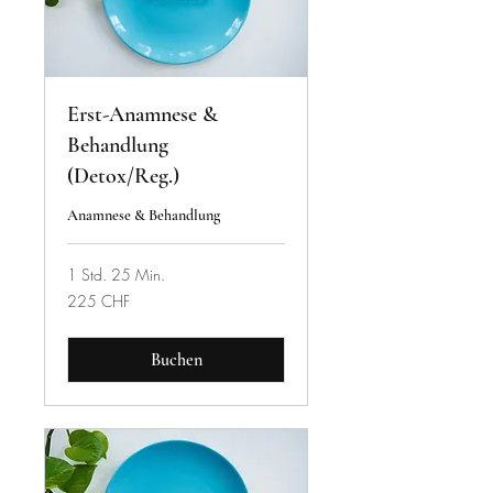
Erst-Anamnese &
Behandlung
(Detox/Reg.)
Anamnese & Behandlung
1 Std. 25 Min.
225
225 CHF
Schweizer
Franken
Buchen