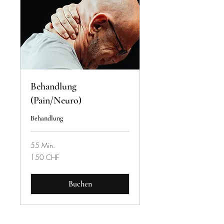
Behandlung
(Pain/Neuro)
Behandlung
55 Min.
150
150 CHF
Schweizer
Franken
Buchen