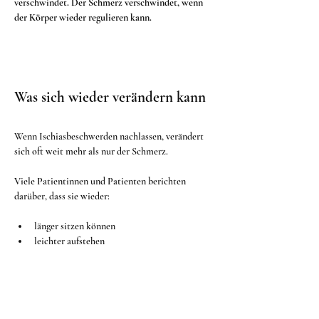
verschwindet. Der Schmerz verschwindet, wenn 
der Körper wieder regulieren kann.
Was sich wieder verändern kann
Wenn Ischiasbeschwerden nachlassen, verändert 
sich oft weit mehr als nur der Schmerz.
Viele Patientinnen und Patienten berichten 
darüber, dass sie wieder:
länger sitzen können
leichter aufstehen
schmerzfreier gehen
besser schlafen
sich freier bücken
Treppen leichter steigen
weniger Ausstrahlung ins Bein spüren