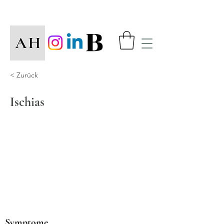
< Zurück
Ischias
Symptome